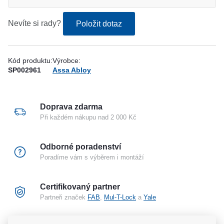
Nevíte si rady?
Položit dotaz
Kód produktu:
Výrobce:
SP002961
Assa Abloy
Doprava zdarma
Při každém nákupu nad 2 000 Kč
Odborné poradenství
Poradíme vám s výběrem i montáží
Certifikovaný partner
Partneři značek
FAB
,
Mul-T-Lock
a
Yale