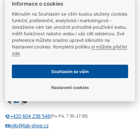
20 let na trhu
Informace o cookies
Poradíme vám, máme 20 let zkušeností
Kliknutím na Souhlasím se vším budou uloženy cookies
funkční, preferenční, analytické i marketingové -
dokážeme vám tak umožnit pohodlné používání webu,
Popis
měřit funkčnost našeho webu i vás cílit reklamou. Své
preference můžete snadno upravit kliknutím na
Nastavení cookies. Kompletní politiku
si můžete přečíst
Příslušenství k mechanickým podlahovým dveřním
Parametry
zde
.
zavíračům
Parametry a specifikace
Potřebujete se poradit?
Souhlasím se vším
Výrobce
ASSA ABLOY
Nastavení cookies
Libor Kašpárek
Barva / Povrchová úprava
Nerez
Technická podpora
Pro zavírače
Podlahové montáže
(Po–Pá, 7:30–17:00)
+420 604 238 546
info@fab-shop.cz