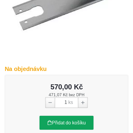
O nás
Kamenná prodejna
Kontakt
Vyberte region
Fabshop CZ
Fabshop SK
Na objednávku
570,00 Kč
471,07 Kč
bez DPH
ks
Přidat do košíku