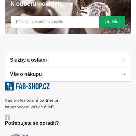
k odběru novinek.
Odeslat
Služby a ostatní
Vše o nákupu
Výroba klíče
Klíčové systémy
Cookies a podmínky používání
Váš profesionální partner při
Katalog
Ochrana osobních údajů
zabezpečení vašich dveří.
Reference
Obchodní podmínky
Potřebujete se poradit?
Reklamační řád