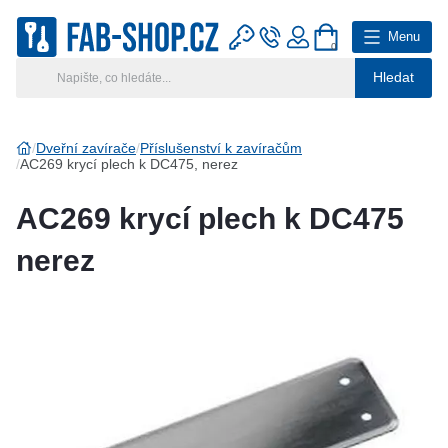
Menu
0
Hledat
Hlavní kategorie
Vyberte si kategorii
Dveřní zavírače
Příslušenství k zavíračům
AC269 krycí plech k DC475, nerez
Výroba klíčů
AC269 krycí plech k DC475
Klíčové systémy
nerez
Rady a tipy
Katalog
Reference
Kontakt