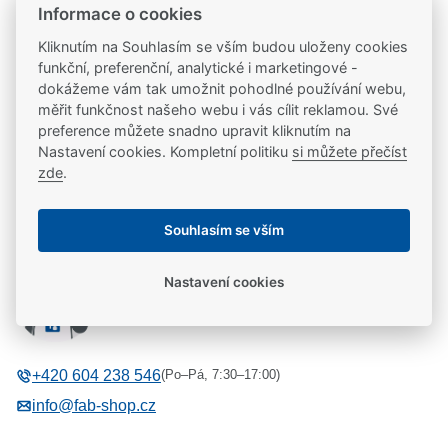
20 let na trhu
Informace o cookies
Poradíme vám, máme 20 let zkušeností
Kliknutím na Souhlasím se vším budou uloženy cookies
funkční, preferenční, analytické i marketingové -
dokážeme vám tak umožnit pohodlné používání webu,
Popis
měřit funkčnost našeho webu i vás cílit reklamou. Své
preference můžete snadno upravit kliknutím na
Nastavení cookies. Kompletní politiku
si můžete přečíst
Kódová klika 8812(pravá) s patentovanou technologií.
Parametry
zde
.
5 kódových tlačítek pro blokaci/odemčení (4 tlačítka s
čísly pro zadání kódu odemčení a 1 tlačítko se
Parametry a specifikace
Souhlasím se vším
Potřebujete se poradit?
symbolem zámku pro blokaci). Možnost až 9
uživatelských vstupních kódů (tvořených z 4 – 6 čísel).
Výrobce
ASSA ABLOY
Nastavení cookies
Zabudovaná ochrana proti skenování kódu – po
Libor Kašpárek
Provedení kování
Rozetové
pátém špatně zadaném kódu je klika na 3 min.
Technická podpora
Tvar kování
Kulaté
zablokována. Optická signalizace stavu – zelená LED
Rozteč
Univerzální
dioda signalizuje správné zadání kódu pro odemčení,
(Po–Pá, 7:30–17:00)
+420 604 238 546
Protipožární certifikace
Ne
červené LED dioda signalizuje blokaci kliky.
info@fab-shop.cz
Bezpečnostní třída
Ne
signalizace výměny baterií
Osvědčení normou EN179
Ne
zadané kódy zůstávají uloženy i po vyjmutí baterií