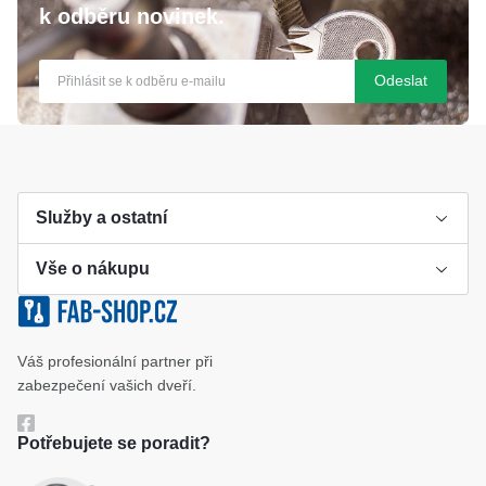
k odběru novinek.
Odeslat
Služby a ostatní
Vše o nákupu
Výroba klíče
Klíčové systémy
Cookies a podmínky používání
Váš profesionální partner při
Katalog
Ochrana osobních údajů
zabezpečení vašich dveří.
Reference
Obchodní podmínky
Potřebujete se poradit?
Reklamační řád