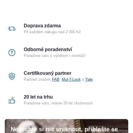
dodáváno i s párem spodních rozet s otvorem pro
cylindrickou vložku
VÝHODY
Doprava zdarma
jednouchá instalace
Při každém nákupu nad 2 000 Kč
snadné a rychlé nastavení
9 uživatelských kódů – lze měnit
TECHNICKÉ PARAMETRY
Odborné poradenství
Poradíme vám s výběrem i montáží
kulatá rozeta rozteč šroubů 38 mm
pro dveře tloušťky 35 – 80 mm
čtyřhran 8 mm
Certifikovaný partner
Partneři značek
FAB
,
Mul-T-Lock
a
Yale
PROVEDENÍ VÝROBKU
kombinace nerez a matný chrom
20 let na trhu
Poradíme vám, máme 20 let zkušeností
Nenechte si nic uniknout, přihlašte se