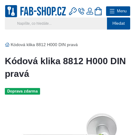
Menu
0
Hledat
Hlavní kategorie
Vyberte si kategorii
Kódová klika 8812 H000 DIN pravá
Výroba klíčů
Kódová klika 8812 H000 DIN
Klíčové systémy
pravá
Rady a tipy
Doprava zdarma
Katalog
Reference
Kontakt