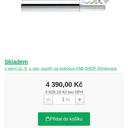
O nás
Kamenná prodejna
Kontakt
Vyberte region
Fabshop CZ
Fabshop SK
Skladem
v úterý 11. 8. u vás, pozítří na pobočce FAB-SHOP Otrokovice
4 390,00 Kč
3 628,10 Kč
bez DPH
ks
Přidat do košíku