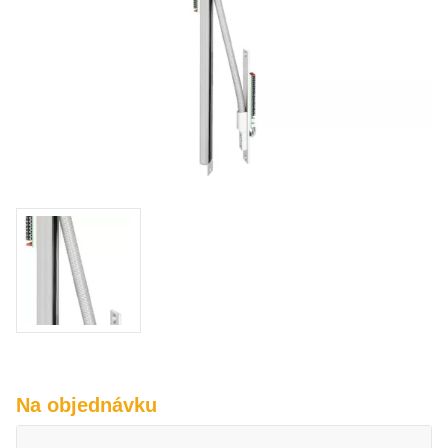
O nás
Kamenná prodejna
Kontakt
Vyberte region
Fabshop CZ
Fabshop SK
Na objednávku