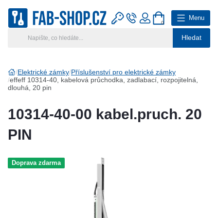
Menu
0
Hledat
Hlavní kategorie
Vyberte si kategorii
Elektrické zámky
Příslušenství pro elektrické zámky
effeff 10314-40, kabelová průchodka, zadlabací, rozpojitelná,
dlouhá, 20 pin
Výroba klíčů
10314-40-00 kabel.pruch. 20
Klíčové systémy
PIN
Rady a tipy
Katalog
Doprava zdarma
Reference
Kontakt