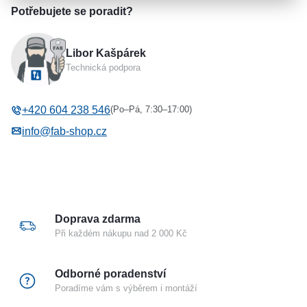
produktový list
prohlášení shody
Parametry a specifikace
Potřebujete se poradit?
Výrobce
EFF EFF
Libor Kašpárek
Typ příslušenství
Rozpojitelné kabelové
Technická podpora
průchodky
(Po–Pá, 7:30–17:00)
+420 604 238 546
info@fab-shop.cz
Doprava zdarma
Při každém nákupu nad 2 000 Kč
Odborné poradenství
Poradíme vám s výběrem i montáží