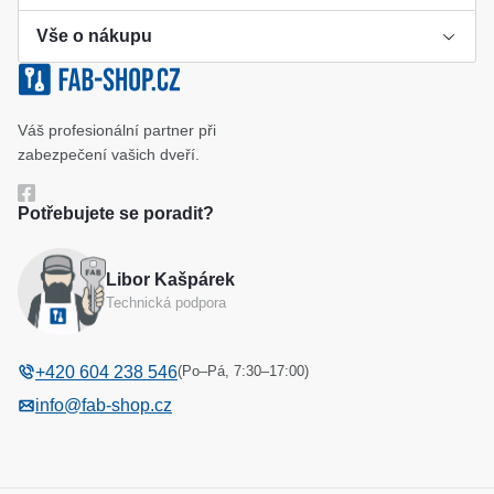
Vše o nákupu
Výroba klíče
Klíčové systémy
Cookies a podmínky používání
Váš profesionální partner při
Katalog
Ochrana osobních údajů
zabezpečení vašich dveří.
Reference
Obchodní podmínky
Potřebujete se poradit?
Reklamační řád
Libor Kašpárek
Odstoupení od kupní smlouvy
Technická podpora
(Po–Pá, 7:30–17:00)
+420 604 238 546
info@fab-shop.cz