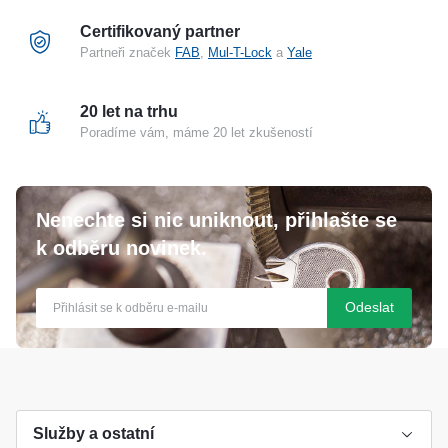
Certifikovaný partner
Partneři značek
FAB
,
Mul-T-Lock
a
Yale
20 let na trhu
Poradíme vám, máme 20 let zkušeností
Nenechte si nic uniknout, přihlašte se
k odběru novinek.
Odeslat
Služby a ostatní