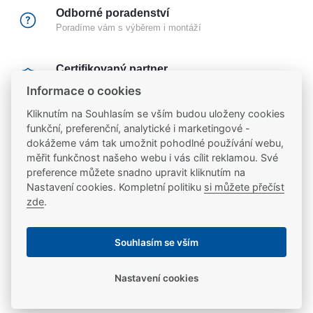
Odborné poradenství
Poradíme vám s výběrem i montáží
Certifikovaný partner
Partneři značek
FAB
,
Mul-T-Lock
a
Yale
Informace o cookies
Kliknutím na Souhlasím se vším budou uloženy cookies
20 let na trhu
funkční, preferenční, analytické i marketingové -
Poradíme vám, máme 20 let zkušeností
dokážeme vám tak umožnit pohodlné používání webu,
měřit funkčnost našeho webu i vás cílit reklamou. Své
preference můžete snadno upravit kliknutím na
Nastavení cookies. Kompletní politiku
si můžete přečíst
Popis
zde
.
Příslušenství k elektronickým zámkům effeff
Ke stažení
Souhlasím se vším
Ke stažení
Parametry
Nastavení cookies