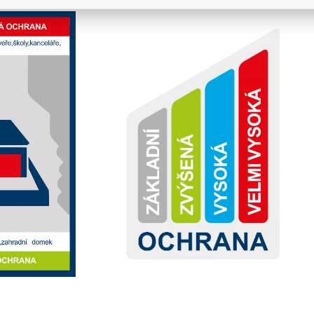
tačí i nezkušený zloděj. Dveře s touto třídou jsou
. K jejich překonání zloděj využívá fyzického násilí,
ástroje. Dokáže je rychle a snadno otevřít bez většího
Opět slouží k zabezpečení méně rizikových objektů.
řadí. Avšak dveře již odolají příležitostnému zloději,
stému, nemá čas a snaží se nezpůsobit hluk.
anelového i rodinného domu. Postačí k zabezpečení
stným zlodějům, kteří kromě hrubého násilí používají i