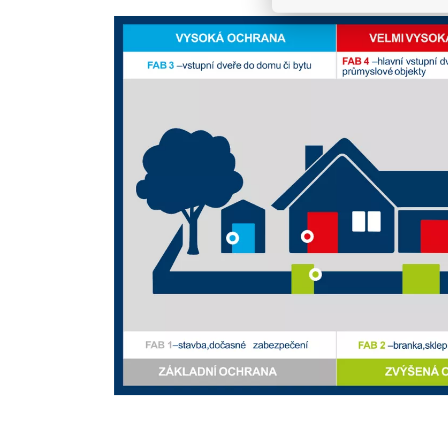
Bezpečnostní třída 1
Jde o nejnižší bezpečnostní třídu, na kterou s
určeny k zabezpečení méně rizikových objektů
jako je kopání. Postačí mu také jednoduché n
hluku.
Bezpečnostní třída 2
V pořadí druhá nejnižší bezpečnostní třída. 
Zloději stačí jen fyzická síla a jednoduché ná
který má malé znalosti o zabezpečovacím sy
Bezpečnostní třída 3
Třetí třída je nejběžněji užívaná třída do p
klasických rodinných objektů. Odolá příležito