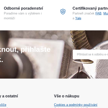
adiva, klíny či vrtačky. I tak musí vyvinout opravdu
 zamykání dveří se do bytu či domu nedostanou. K tomu
Odborné poradenství
Certifikovaný partn
přilákal pozornost.
Poradíme vám s výběrem i
Partneři značek
FAB
,
Mu
montáží
a
Yale
nějšími zloději. V praxi se často používá k ochraně
tačí mechanické nástroje, zloděj musí využít sekání a
nout, přihlašte
ořádného vybavení se dovnitř lupič nedostane.
.
 a ostatní
Vše o nákupu
klíče
Cookies a podmínky používání