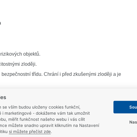
a
rizikových objektů.
tostnými zloději.
ezpečnostní třídu. Chrání i před zkušenými zloději a je
 rozbalovacím okně viz níže.
ies
Sou
m se vším budou uloženy cookies funkční,
ké i marketingové - dokážeme vám tak umožnit
nostních třídách
bu, měřit funkčnost našeho webu i vás cílit
Nas
nce můžete snadno upravit kliknutím na Nastavení
itiku
si můžete přečíst zde
.