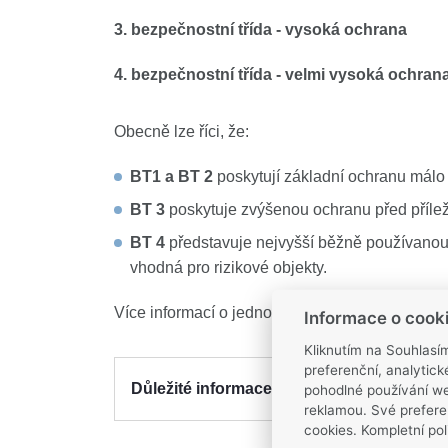
3. bezpečnostní třída - vysoká ochrana
4. bezpečnostní třída - velmi vysoká ochran
Obecně lze říci, že:
BT1 a BT 2
poskytují základní ochranu málo 
BT 3
poskytuje zvýšenou ochranu před příleži
BT 4
představuje nejvyšší běžně používanou b
vhodná pro rizikové objekty.
Více informací o jednotlivých třídách najdete v
Informace o cook
Kliknutím na Souhlasí
preferenční, analytic
Důležité informace o jednotlivých bezpeč
pohodlné používání we
reklamou. Své prefere
cookies. Kompletní pol