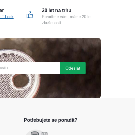
er
20 let na trhu
l-T-Lock
Poradíme vám, máme 20 let
zkušeností
Odeslat
Potřebujete se poradit?