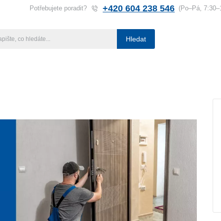
+420 604 238 546
Potřebujete poradit?
(Po–Pá, 7:30–
Hledat
ba klíčů
Klíčové systémy
Rady a tipy
Katalog
Referen