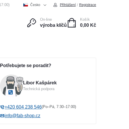
17:00)
/
Česko
Přihlášení
Registrace
On-line
Košík
výroba klíčů
0,00 Kč
0
ce
Kontakt
Potřebujete se poradit?
Libor Kašpárek
Technická podpora
(Po–Pá, 7:30–17:00)
+420 604 238 546
info@fab-shop.cz